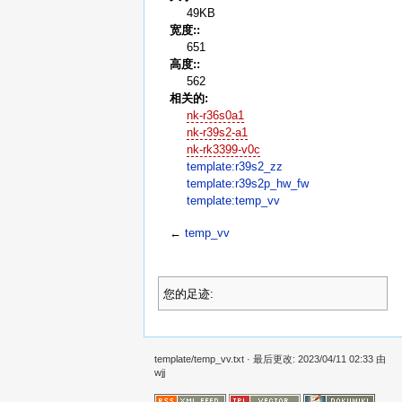
49KB
宽度::
651
高度::
562
相关的:
nk-r36s0a1
nk-r39s2-a1
nk-rk3399-v0c
template:r39s2_zz
template:r39s2p_hw_fw
template:temp_vv
←
temp_vv
您的足迹:
template/temp_vv.txt
· 最后更改: 2023/04/11 02:33 由
wjj