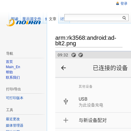
登录
阅读
显示源文件
修订记录
文章
讨论
arm:rk3568:android:ad-
blt2.png
导航
首页
Main_En
帮助
联系我们
打印/导出
可打印版本
工具
最近更改
媒体管理器