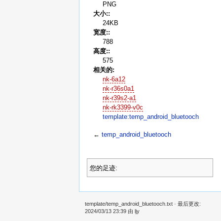
PNG
大小::
24KB
宽度::
788
高度::
575
相关的:
nk-6a12
nk-r36s0a1
nk-r39s2-a1
nk-rk3399-v0c
template:temp_android_bluetooch
←
temp_android_bluetooch
您的足迹:
template/temp_android_bluetooch.txt
· 最后更改:
2024/03/13 23:39 由
ljy