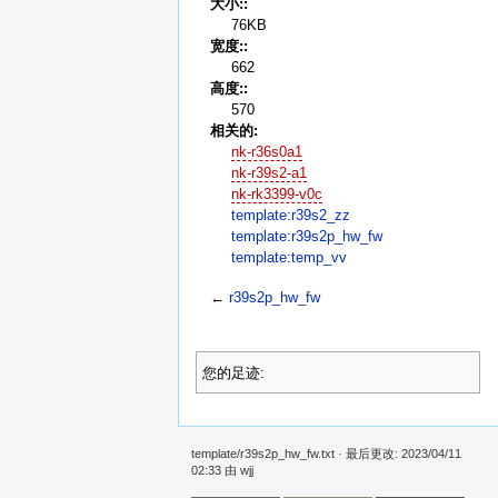
大小::
76KB
宽度::
662
高度::
570
相关的:
nk-r36s0a1
nk-r39s2-a1
nk-rk3399-v0c
template:r39s2_zz
template:r39s2p_hw_fw
template:temp_vv
←
r39s2p_hw_fw
您的足迹:
template/r39s2p_hw_fw.txt
· 最后更改: 2023/04/11
02:33 由
wjj