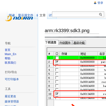
登录
阅读
显示源文件
修订记录
文章
讨论
arm:rk3399:sdk3.png
导航
首页
Main_En
帮助
联系我们
打印/导出
可打印版本
工具
最近更改
媒体管理器