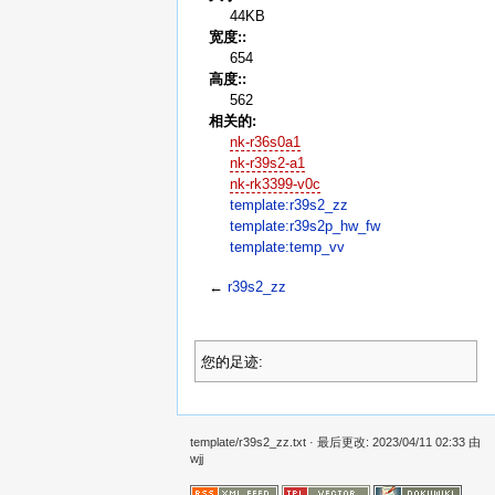
44KB
宽度::
654
高度::
562
相关的:
nk-r36s0a1
nk-r39s2-a1
nk-rk3399-v0c
template:r39s2_zz
template:r39s2p_hw_fw
template:temp_vv
←
r39s2_zz
您的足迹:
template/r39s2_zz.txt
· 最后更改: 2023/04/11 02:33 由
wjj