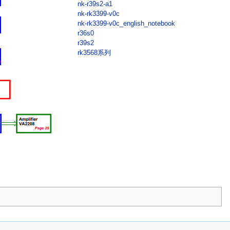
nk-r39s2-a1
nk-rk3399-v0c
nk-rk3399-v0c_english_notebook
r36s0
r39s2
rk3568系列