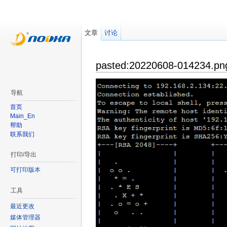
文章
讨论
pasted:20220608-014234.pn
导航
首页
Main_En
帮助
联系我们
打印/导出
可打印版本
工具
最近更改
媒体管理器