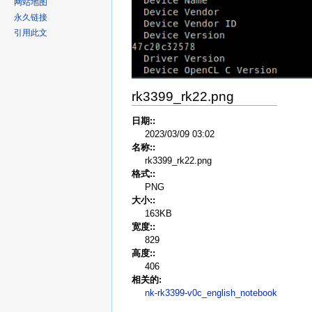
网站地图
永久链接
引用此文
rk3399_rk22.png
日期::
2023/03/09 03:02
名称::
rk3399_rk22.png
格式::
PNG
大小::
163KB
宽度::
829
高度::
406
相关的:
nk-rk3399-v0c_english_notebook