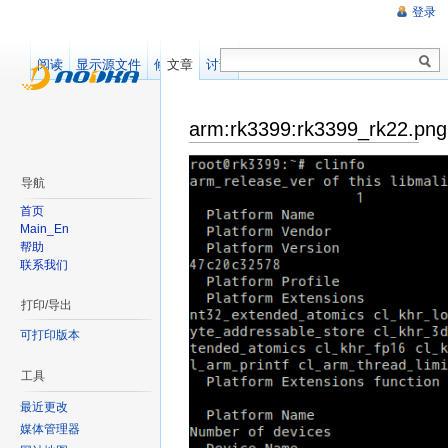
登录
阅读
显示源文件
修订记录
文章
讨论
arm:rk3399:rk3399_rk22.png
导航
首页
Main_En
帮助
联系我们
打印/导出
可打印版本
工具
最近更改
媒体管理器