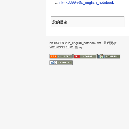
←
nk-rk3399-v0c_english_notebook
您的足迹:
nk-rk3399-v0c_english_notebook.txt
· 最后更改:
2023/03/12 18:01 由
wjj