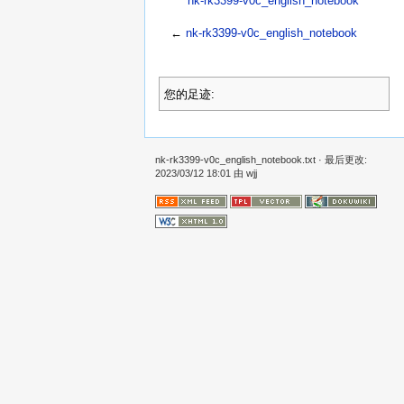
nk-rk3399-v0c_english_notebook
←
nk-rk3399-v0c_english_notebook
您的足迹:
nk-rk3399-v0c_english_notebook.txt
· 最后更改:
2023/03/12 18:01 由
wjj