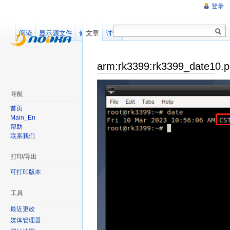
登录
阅读
显示源文件
修订记录
文章
讨论
arm:rk3399:rk3399_date10.
导航
首页
Main_En
帮助
联系我们
打印/导出
可打印版本
工具
最近更改
媒体管理器