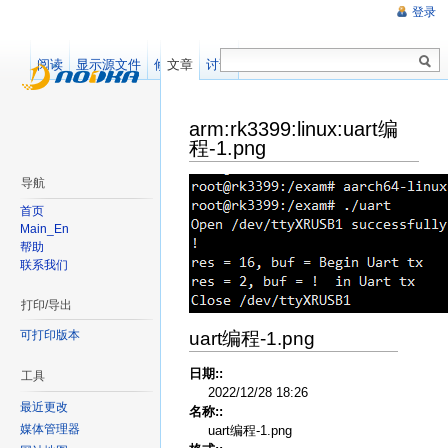
登录
阅读
显示源文件
修订记录
文章
讨论
arm:rk3399:linux:uart编
程-1.png
导航
首页
Main_En
帮助
联系我们
打印/导出
uart编程-1.png
可打印版本
日期::
工具
2022/12/28 18:26
最近更改
名称::
媒体管理器
uart编程-1.png