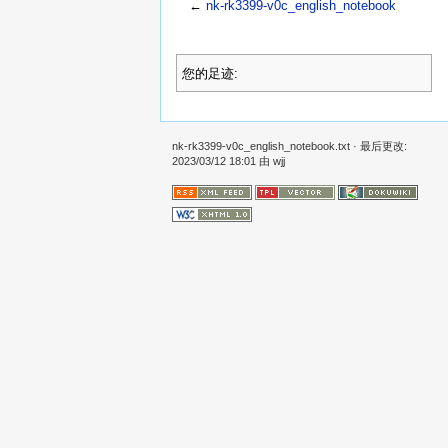
←
nk-rk3399-v0c_english_notebook
您的足迹:
nk-rk3399-v0c_english_notebook.txt
· 最后更改:
2023/03/12 18:01 由
wjj