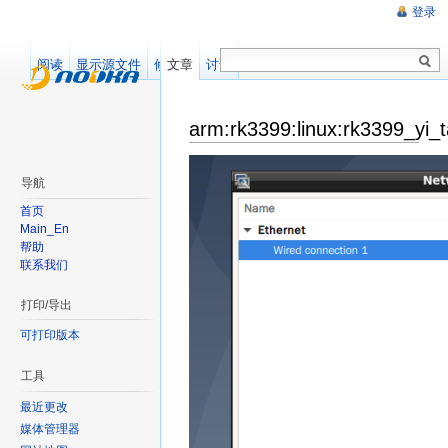
登录
阅读
显示源文件
修订记录
文章
讨论
arm:rk3399:linux:rk3399_yi_t
导航
首页
Main_En
帮助
联系我们
打印/导出
可打印版本
工具
最近更改
媒体管理器