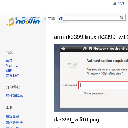
登录
阅读
显示源文件
修订记录
文章
讨论
arm:rk3399:linux:rk3399_wif
导航
首页
Main_En
帮助
联系我们
打印/导出
可打印版本
工具
最近更改
rk3399_wifi10.png
媒体管理器