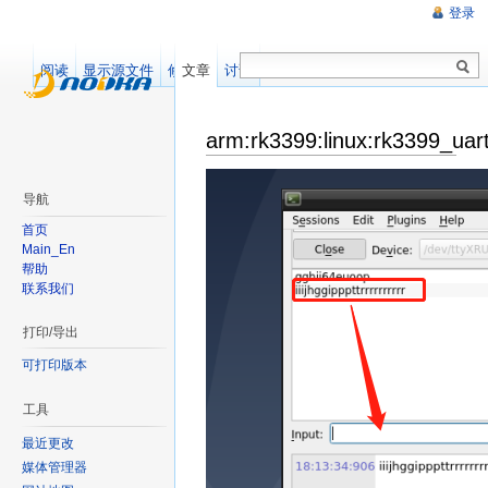
登录
阅读
显示源文件
修订记录
文章
讨论
arm:rk3399:linux:rk3399_uar
导航
首页
Main_En
帮助
联系我们
打印/导出
可打印版本
工具
最近更改
媒体管理器