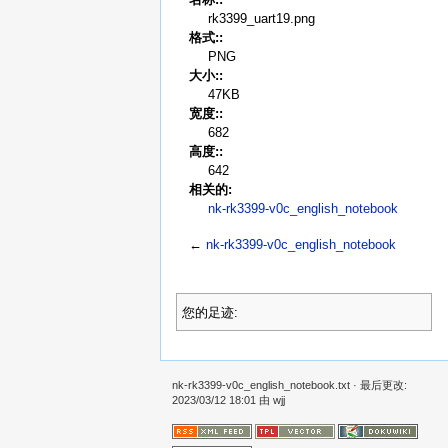
rk3399_uart19.png
格式::
PNG
大小::
47KB
宽度::
682
高度::
642
相关的:
nk-rk3399-v0c_english_notebook
←
nk-rk3399-v0c_english_notebook
您的足迹:
nk-rk3399-v0c_english_notebook.txt
· 最后更改:
2023/03/12 18:01 由
wjj