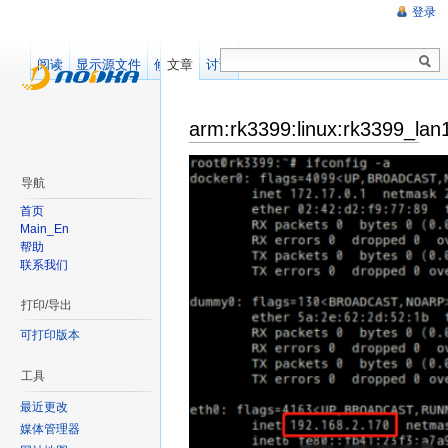
登录
阅读
显示源文件
修订记录
文章
讨论
arm:rk3399:linux:rk3399_lan
导航
首页
Main_En
帮助
联系我们
打印/导出
可打印版本
工具
最近更改
媒体管理器