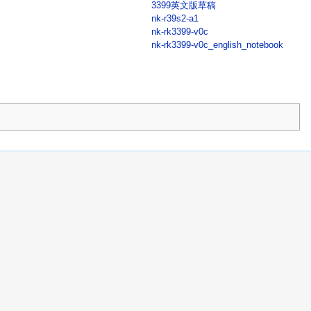
3399英文版草稿
nk-r39s2-a1
nk-rk3399-v0c
nk-rk3399-v0c_english_notebook