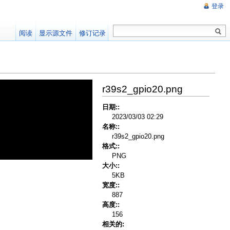
登录
阅读
显示源文件
修订记录
r39s2_gpio20.png
日期::
2023/03/03 02:29
名称::
r39s2_gpio20.png
格式::
PNG
大小::
5KB
宽度::
887
高度::
156
相关的: