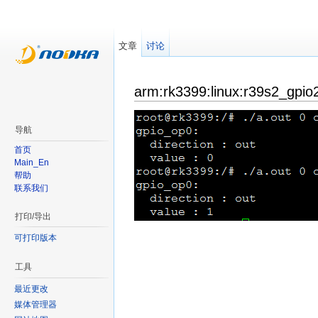
文章
讨论
arm:rk3399:linux:r39s2_gpio
导航
首页
Main_En
帮助
联系我们
打印/导出
可打印版本
工具
最近更改
媒体管理器