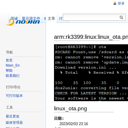
登录
阅读
显示源文件
修订记录
文章
讨论
arm:rk3399:linux:linux_ota.p
导航
首页
Main_En
帮助
联系我们
打印/导出
可打印版本
linux_ota.png
工具
最近更改
日期::
媒体管理器
2023/02/03 23:16