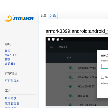
文章
讨论
arm:rk3399:android:android_
导航
首页
Main_En
帮助
联系我们
打印/导出
可打印版本
工具
最近更改
媒体管理器