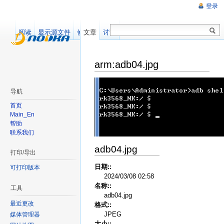
登录
阅读
显示源文件
修订记录
文章
讨论
arm:adb04.jpg
导航
首页
Main_En
帮助
联系我们
adb04.jpg
打印/导出
日期::
可打印版本
2024/03/08 02:58
名称::
工具
adb04.jpg
最近更改
格式::
JPEG
媒体管理器
大小::