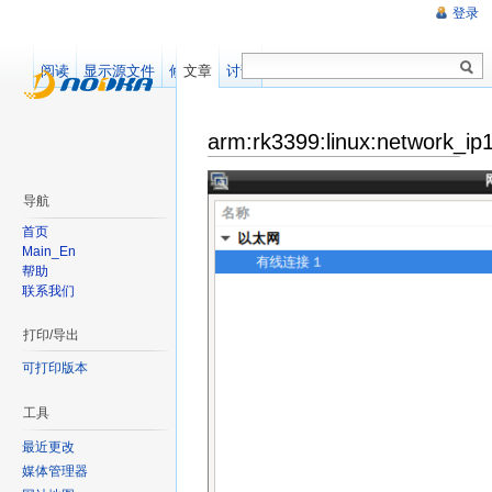
登录
阅读
显示源文件
修订记录
文章
讨论
arm:rk3399:linux:network_ip
导航
首页
Main_En
帮助
联系我们
打印/导出
可打印版本
工具
最近更改
媒体管理器