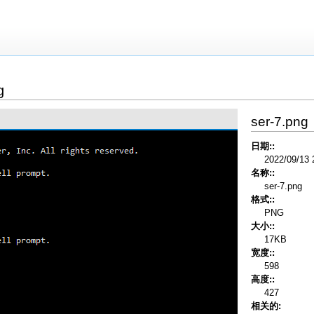
g
ser-7.png
日期::
2022/09/13 
名称::
ser-7.png
格式::
PNG
大小::
17KB
宽度::
598
高度::
427
相关的: