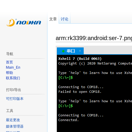
文章
讨论
arm:rk3399:android:ser-7.pn
导航
首页
Main_En
帮助
联系我们
打印/导出
可打印版本
工具
最近更改
媒体管理器