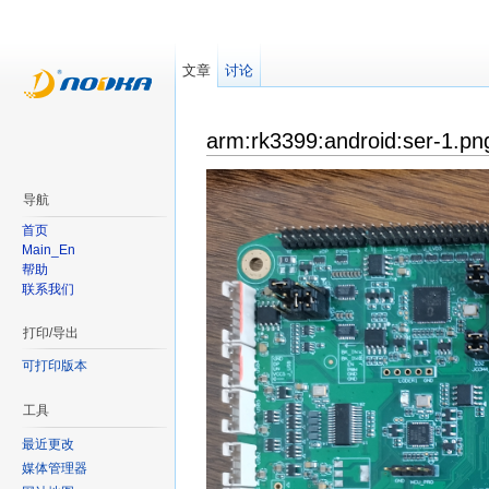
文章
讨论
arm:rk3399:android:ser-1.pn
导航
首页
Main_En
帮助
联系我们
打印/导出
可打印版本
工具
最近更改
媒体管理器