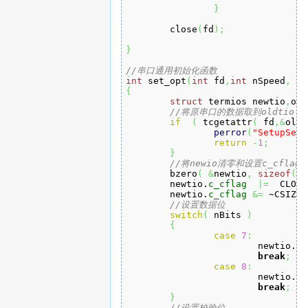
}
	close
(
fd
)
;
}
//串口通用初始化函数
int
 set_opt
(
int
 fd
,
int
 nSpeed
,
in
{
struct
 termios newtio
,
old
//将原串口的数据取到oldtio
if
(
 tcgetattr
(
 fd
,&
oldt
perror
(
"SetupSeri
return
-
1
;
}
//将newio清零和设置c_cflag
	bzero
(
&
newtio
,
sizeof
(
 n
	newtio.
c_cflag
|=
  CLOCA
	newtio.
c_cflag
&=
 ~CSIZE
;
//设置数据位
switch
(
 nBits 
)
{
case
7
:
			newtio.
c_
break
;
case
8
:
			newtio.
c_
break
;
}
//设置校验位