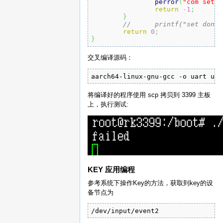
perror
(
"com set e
return
-
1
;
}
//	printf("set done
return
0
;
}
交叉编译源码：
aarch64-linux-gnu-gcc -o uart uar
将编译好的程序使用 scp 拷贝到 3399 主板
上，执行测试:
KEY 应用编程
参考系统下操作Key的方法，获取到key的设
备节点为
/dev/input/event2