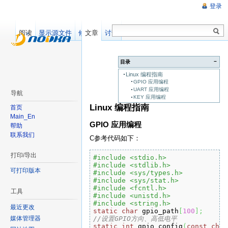
登录
阅读
显示源文件
修订记录
文章
讨论
−
目录
Linux 编程指南
GPIO 应用编程
UART 应用编程
导航
KEY 应用编程
Linux 编程指南
首页
Main_En
GPIO 应用编程
帮助
联系我们
C参考代码如下：
打印/导出
#include <stdio.h> 
#include <stdlib.h> 
可打印版本
#include <sys/types.h> 
#include <sys/stat.h> 
#include <fcntl.h> 
工具
#include <unistd.h> 
#include <string.h> 
最近更改
static
char
 gpio_path
[
100
]
;
//设置GPIO方向、高低电平
媒体管理器
static
int
 gpio_config
(
const
char