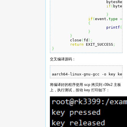
			bytesRea
if
(
bytesR
f
}
if
(
event.
type
==
 
{
printf
(
"k
}
}
	close
(
fd
)
;
return
 EXIT_SUCCESS
;
}
交叉编译源码：
aarch64-linux-gnu-gcc -o key key.
将编译好的程序使用 scp 拷贝到 r39s2 主板
上，执行测试，按动 key 打印如下：