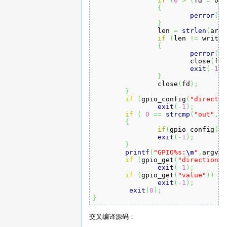
if
(
0
>
(
fd 
=
 ope
{
perror
(
"o
}
		len 
=
strlen
(
argv
if
(
len 
!=
 write
(
{
perror
(
"w
			close
(
fd
)
exit
(
-
1
)
;
}
		close
(
fd
)
;
}
if
(
gpio_config
(
"directio
exit
(
-
1
)
;
if
(
0
==
strcmp
(
"out"
,
ar
{
if
(
gpio_config
(
"v
exit
(
-
1
)
;
}
printf
(
"GPIO%s:
\n
"
,
argv
[
1
if
(
gpio_get
(
"direction"
)
exit
(
-
1
)
;
if
(
gpio_get
(
"value"
)
)
exit
(
-
1
)
;
exit
(
0
)
;
}
交叉编译源码：