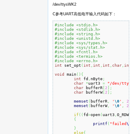
/dev/ttysWK2
C参考UART高低电平输入代码如下：
#include <stdio.h>
#include <stdlib.h>
#include <string.h>
#include <unistd.h>
#include <sys/types.h>
#include <sys/stat.h>
#include <fcntl.h>
#include <termios.h>
#include <errno.h>
int
 set_opt
(
int
,
int
,
int
,
char
,
int
)
void
 main
(
)
{
int
 fd
,
nByte
;
char
*
uart3 
=
"/dev/ttyS2
char
 bufferR
[
2
]
;
char
 bufferW
[
2
]
;
memset
(
bufferR
,
'
\0
'
,
2
)
;
memset
(
bufferW
,
'
\0
'
,
2
)
;
if
(
(
fd
=
open
(
uart3
,
O_RDWR
,
{
printf
(
"failed
\n
"
}
else
{