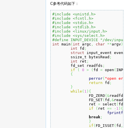
C参考代码如下：
#include <unistd.h>
#include <fcntl.h>
#include <stdio.h>
#include <stdlib.h>
#include <linux/input.h>
#include <sys/select.h>
#define INPUT_DEVICE "/dev/input/
int
 main
(
int
 argc
,
char
**
argv
)
{
int
 fd
;
struct
 input_event event
;
	ssize_t bytesRead
;
int
 ret
;
	fd_set readfds
;
if
(
0
>
(
fd 
=
 open
(
INPUT
{
perror
(
"open erro
return
 fd
;
}
while
(
1
)
{
		FD_ZERO
(
&
readfds
)
		FD_SET
(
fd
,&
readfd
		ret 
=
 select
(
fd 
+
if
(
ret 
==
-
1
)
{
fprintf
(
s
break
;
}
if
(
FD_ISSET
(
fd
,&
r