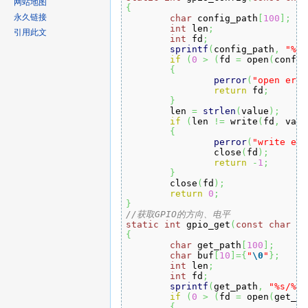
网站地图
{
永久链接
char
 config_path
[
100
]
;
int
 len
;
引用此文
int
 fd
;
sprintf
(
config_path
,
"%s/
if
(
0
>
(
fd 
=
 open
(
config
{
perror
(
"open erro
return
 fd
;
}
	len 
=
strlen
(
value
)
;
if
(
len 
!=
 write
(
fd
,
 valu
{
perror
(
"write err
		close
(
fd
)
;
return
-
1
;
}
	close
(
fd
)
;
return
0
;
}
//获取GPIO的方向、电平
static
int
 gpio_get
(
const
char
*
f
{
char
 get_path
[
100
]
;
char
 buf
[
10
]
=
{
"
\0
"
}
;
int
 len
;
int
 fd
;
sprintf
(
get_path
,
"%s/%s"
if
(
0
>
(
fd 
=
 open
(
get_pa
{