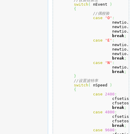
switch
(
 nEvent 
)
{
//偶校验
case
'O'
:
			newtio.
c_
			newtio.
c_
			newtio.
c_
break
;
case
'E'
:
			newtio.
c_
			newtio.
c_
			newtio.
c_
break
;
case
'N'
:
			newtio.
c_
break
;
}
//设置波特率
switch
(
 nSpeed 
)
{
case
2400
:
			cfsetisp
			cfsetosp
break
;
case
4800
:
			cfsetisp
			cfsetosp
break
;
case
9600
: