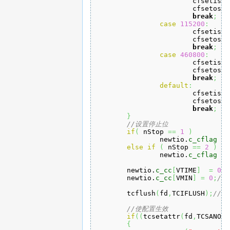
			cfsetisp
			cfsetosp
break
;
case
115200
:
			cfsetisp
			cfsetosp
break
;
case
460800
:
			cfsetisp
			cfsetosp
break
;
default
:
			cfsetisp
			cfsetosp
break
;
}
//设置停止位
if
(
 nStop 
==
1
)
		newtio.
c_cflag
&=
else
if
(
 nStop 
==
2
)
		newtio.
c_cflag
|=
	newtio.
c_cc
[
VTIME
]
=
0
;
	newtio.
c_cc
[
VMIN
]
=
0
;
//
	tcflush
(
fd
,
TCIFLUSH
)
;
//
//使配置生效
if
(
(
tcsetattr
(
fd
,
TCSANOW
,
{