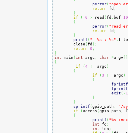
perror
(
"open erro
return
 fd
;
}
if
(
0
>
 read
(
fd
,
buf
,
10
)
)
{
perror
(
"read erro
return
 fd
;
}
printf
(
"  %s : %s"
,
file
,
b
	close
(
fd
)
;
return
0
;
}
int
 main
(
int
 argc
,
char
*
argv
[
]
)
{
if
(
4
!=
 argc
)
{
if
(
3
!=
 argc
)
{
fprintf
(
s
fprintf
(
s
exit
(
-
1
)
;
}
}
sprintf
(
gpio_path
,
"/sys/
if
(
access
(
gpio_path
,
 F_O
{
printf
(
"%s inexis
int
 fd
;
int
 len
;